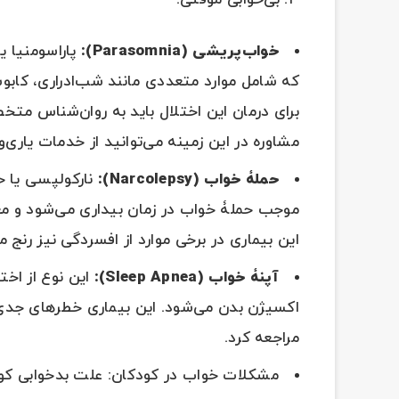
۳. بی‌خوابی موقتی.
خواب‌پریشی (
Parasomnia
):
پاراسومنیا ی
که شامل موارد متعددی مانند شب‌ادراری، کابوس
برای درمان این اختلال باید به روان‌شناس مت
مشاوره در این زمینه می‌توانید از خدمات یاری‌
حمل
ۀ
خواب (
Narcolepsy
):
نارکولپسی یا ح
موجب حملۀ خواب در زمان بیداری می‌شود و معمول
این بیماری در برخی موارد از افسردگی نیز رنج می‌
آپن
ۀ
خواب (
Sleep Apnea
):
این نوع از اخ
اکسیژن بدن می‌شود. این بیماری خطرهای جدی در
مراجعه کرد.
مشکلات خواب در کودکان: علت بدخوابی 