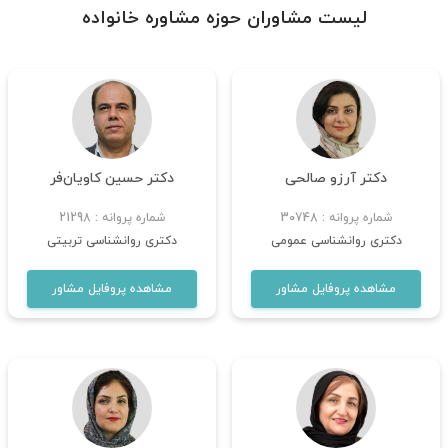
لیست مشاوران حوزه مشاوره خانواده
مشاوره رابطه دوستی و عاطفی
سوالات
مشاوره کنترل خشم
متداول
مشاوره کودک و نوجوان
درباره
ما
مشاوره اعتماد به نفس
دکتر آرزو صالحی
دکتر حسین کاویان‌فر
تماس
مشاوره خانواده
با
شماره پروانه : 30748
شماره پروانه : 21298
گروه درمانی
ما
دکتری روانشناسی عمومی
دکتری روانشناسی تربیتی
مشاوره استرس و اضطراب
مشاهده پروفایل مشاور
مشاهده پروفایل مشاور
مشاوره وسواس
کوچینگ و روانشناسی سازمانی