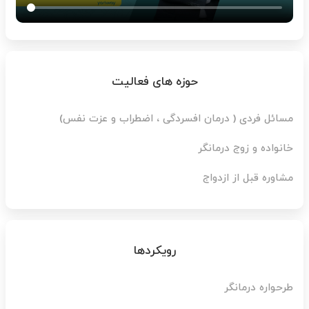
حوزه های فعالیت
مسائل ﻓﺮدی ( درﻣﺎن اﻓﺴﺮدﮔﯽ ، اﺿﻄﺮاب و ﻋﺰت ﻧﻔﺲ)
خانواده و زوج درﻣﺎنگر
ﻣﺸﺎوره قبل از ازدواج
رویکردها
طرحواره درمانگر