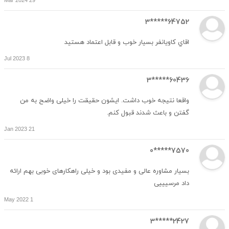
29 Mar 2024
64752*****3
اقاي كاويانفر بسيار خوب و قابل اعتماد هستيد
8 Jul 2023
60436*****3
واقعا نتیجه خوب داشت. ایشون حقیقت را خیلی واضح به من
گفتن و باعث شدند قبول کنم.
21 Jan 2023
7570*****0
بسیار مشاوره عالی و مفیدی بود و خیلی راهکارهای خوبی بهم ارائه
داد مرسیییی
1 May 2022
2427*****3